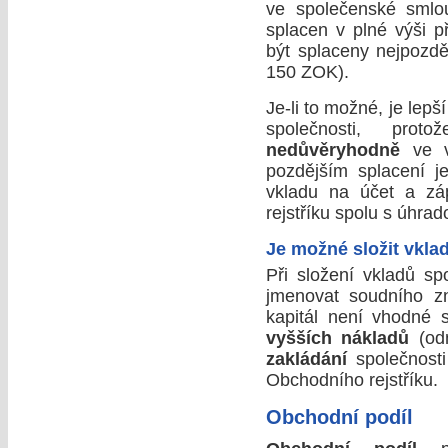
ve společenské smlou
splacen v plné výši p
být splaceny nejpozděj
150 ZOK).
Je-li to možné, je lepší
společnosti, pro
nedůvěryhodně
ve vý
pozdějším splacení je
vkladu na účet a záp
rejstříku spolu s úhrad
Je možné složit vkla
Při složení vkladů sp
jmenovat soudního zn
kapitál není vhodné 
vyšších nákladů
(od
zakládání
společnosti
Obchodního rejstříku.
Obchodní podíl