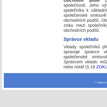
Obchodní podíl
př
společnosti. Jeho v
společníka k základn
společenské smlouvě
obchodních podílů. Obc
zisku mezi společník
obchodních podílů.
Správce vkladu
Vklady společníků př
spravuje
správce v
společenské smlouvě,
Správcem vkladu
může
nebo notář (§ 18
ZOK
)
©
www.e-s