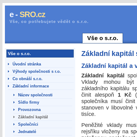
e -
SRO.cz
Vše, co potřebujete vědět o s.r.o.
Vše o s.r.o.
Základní kapitál s
Vše o s.r.o.
Úvodní stránka
Základní kapitál a
Výhody společnosti s r.o.
Základní kapitál
spol
Co obnáší s.r.o.
Vklady mohou být 
Základní informace
základního kapitálu 
činit alespoň
1 Kč
(
Název společnosti
společníka musí čini
Sídlo firmy
stanoven v libovolné 
Provozovna
tisíce.
Základní kapitál
Společníci
Peněžité vklady mu
rejsříku vloženy na s
Jednatelé