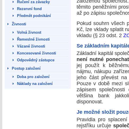
založenou společnost
Ručení za závazky
těmito peněžními pros
Rezervní fond
až po zápisu společnos
Předmět podnikání
Pokud souhrn všech p
Živnosti
Kč, lze vklady splatit 
Volná živnost
vkladu (§ 23 odst. 2
Z
Řemeslné živnosti
Se základním kapitá
Vázané živnosti
Základní kapitál spole
Koncesované živnosti
není nutné ponecha
Odpovědný zástupce
jej použít k běžnému
Postup založení
nájmu, nákupu zařízen
Doba pro založení
jeho část převést na
Pouze v době mezi sl
Náklady na založení
zápisem společnosti 
většina bank jakko
disponovat.
Je možné složit pouz
Pravidla pro splacen
rejstříku určuje
spole